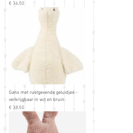
Prijs
€ 36,50
Gans met rustgevende geluidjes -
verkrijgbaar in wit en bruin
Prijs
€ 38,50