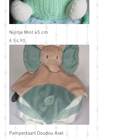
Nijntje Mint 45 cm
Prijs
€ 54,90
Pampertaart Doudou Axel