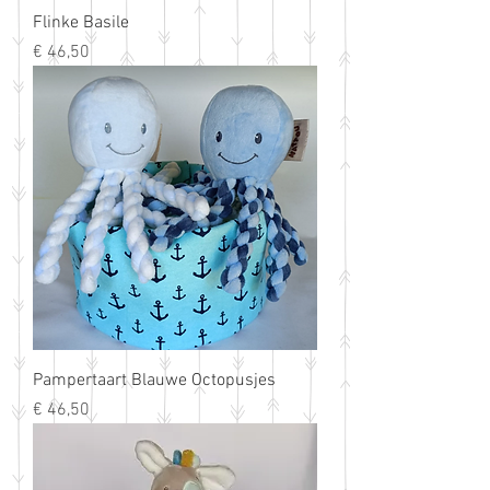
Flinke Basile
Prijs
€ 46,50
Pampertaart Blauwe Octopusjes
Prijs
€ 46,50