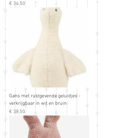
Prijs
€ 36,50
Gans met rustgevende geluidjes -
verkrijgbaar in wit en bruin
Prijs
€ 38,50