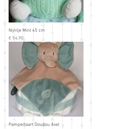
Nijntje Mint 45 cm
Prijs
€ 54,90
Pampertaart Doudou Axel