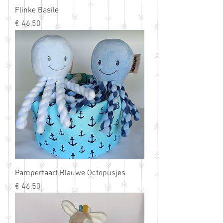
Flinke Basile
Prijs
€ 46,50
Pampertaart Blauwe Octopusjes
Prijs
€ 46,50