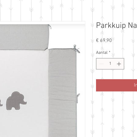
Parkkuip Na
Prijs
€ 69,90
Aantal
*
I