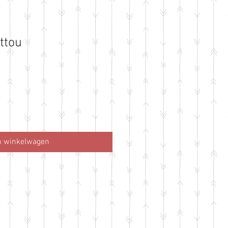
ttou
n winkelwagen