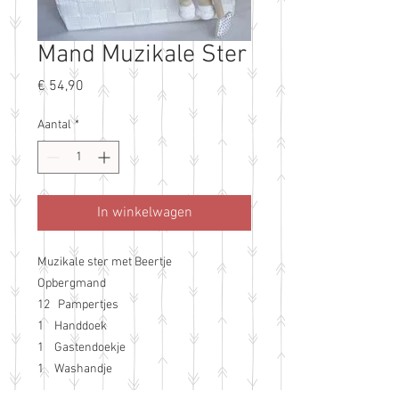
Mand Muzikale Ster
Prijs
€ 54,90
Aantal
*
In winkelwagen
Muzikale ster met Beertje
Opbergmand
12 Pampertjes
1 Handdoek
1 Gastendoekje
1 Washandje